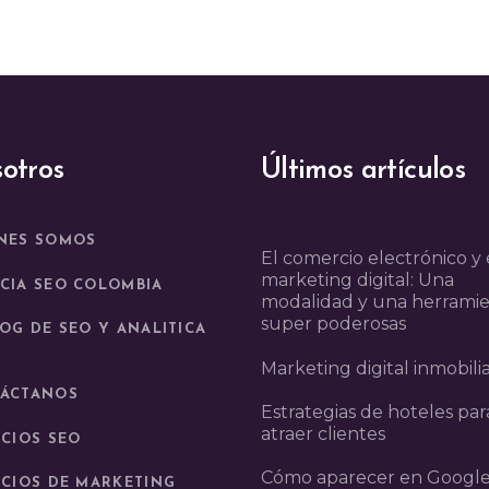
otros
Últimos artículos
NES SOMOS
El comercio electrónico y 
marketing digital: Una
CIA SEO COLOMBIA
modalidad y una herrami
super poderosas
LOG DE SEO Y ANALITICA
Marketing digital inmobilia
ÁCTANOS
Estrategias de hoteles par
atraer clientes
ICIOS SEO
Cómo aparecer en Google
ICIOS DE MARKETING