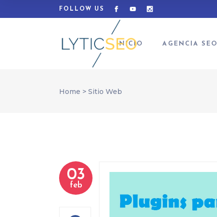
FOLLOW US
INICIO
AGENCIA SE
Home
>
Sitio Web
03
feb