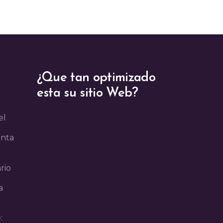
¿Que tan optimizado
esta su sitio Web?
el
enta
rio
a
: