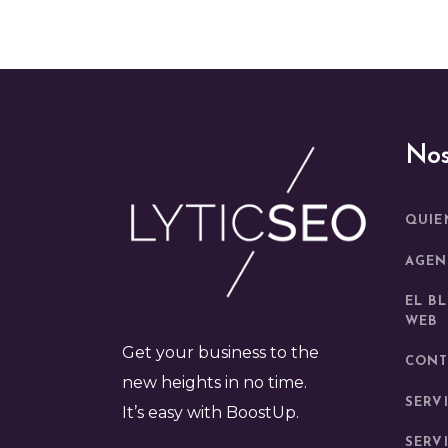
Nos
QUIE
AGEN
EL B
WEB
Get your business to the
CONT
new heights in no time.
SERV
It’s easy with BoostUp.
SERV