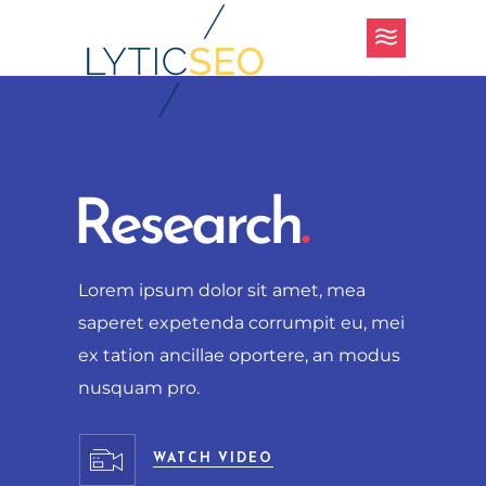
Research
.
L
o
r
e
m
i
p
s
u
m
d
o
l
o
r
s
i
t
a
m
e
t
,
m
e
a
s
a
p
e
r
e
t
e
x
p
e
t
e
n
d
a
c
o
r
r
u
m
p
i
t
e
u
,
m
e
i
e
x
t
a
t
i
o
n
a
n
c
i
l
l
a
e
o
p
o
r
t
e
r
e
,
a
n
m
o
d
u
s
n
u
s
q
u
a
m
p
r
o
.
WATCH VIDEO